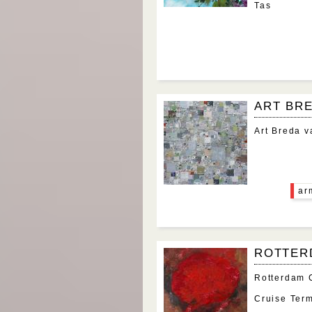
Tas
ART BR
Art Breda v
ar
ROTTER
Rotterdam 
Cruise Ter