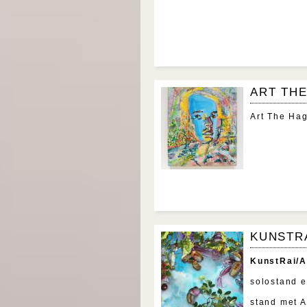
ART TH
Art The Hag
KUNSTRA
KunstRai/A
solostand e
stand met 