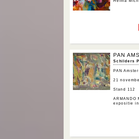
Helma Michi
PAN AM
Schilders 
PAN Amste
21 novembe
Stand 112
ARMANDO M
expositie i