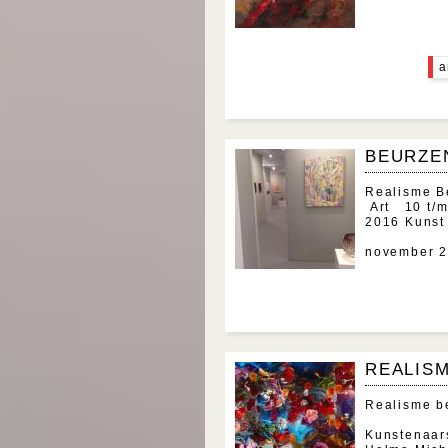
a
BEURZEN
Realisme
Art 10 
2016 Ku
4 t/m 
november 
REALIS
Realisme b
Kunstenaar