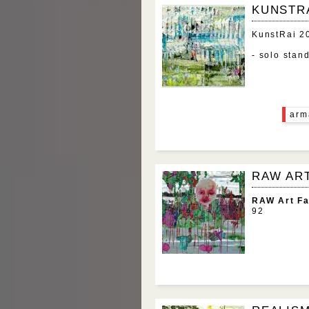
KUNSTRA
KunstRai
- solo stan
arm
RAW ART
RAW Art Fa
92