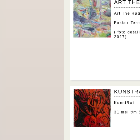
ART TH
Art The Hag
Fokker Term
( foto deta
2017)
KUNSTR
KunstRai
31 mei t/m 