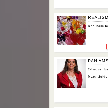
REALIS
Realisem be
PAN AM
24 novembe
Marc Mulde