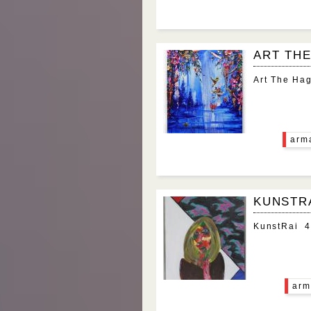
ART TH
Art The Ha
arm
KUNSTRA
KunstRai 4 
arm