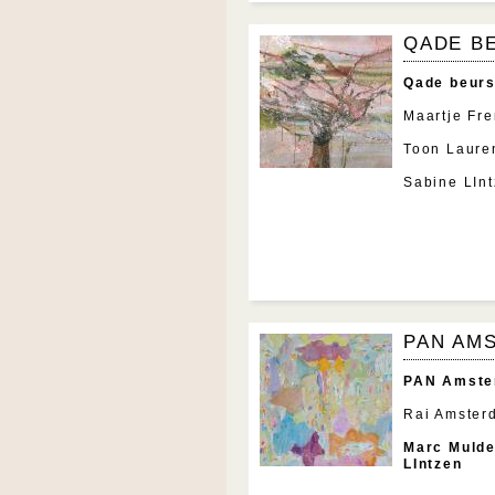
QADE B
Qade beurs
Maartje Fre
Toon Laure
Sabine LInt
PAN AM
PAN Amster
Rai Amster
Marc Mulde
LIntzen