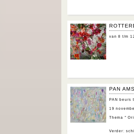
ROTTER
van 8 t/m 1
PAN AM
PAN beurs 
19 novembe
Thema " O
Sabine
Verder: sc