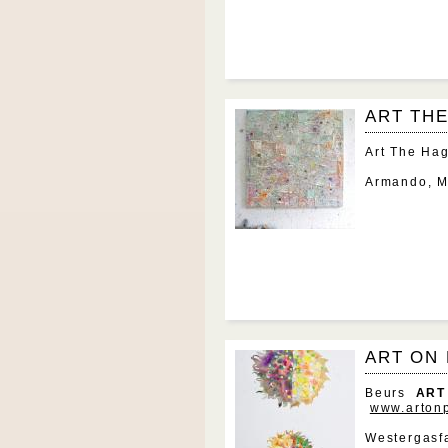
ART TH
Art The Ha
Armando, M
ART ON
Beurs
ART
www.arton
Westergasf