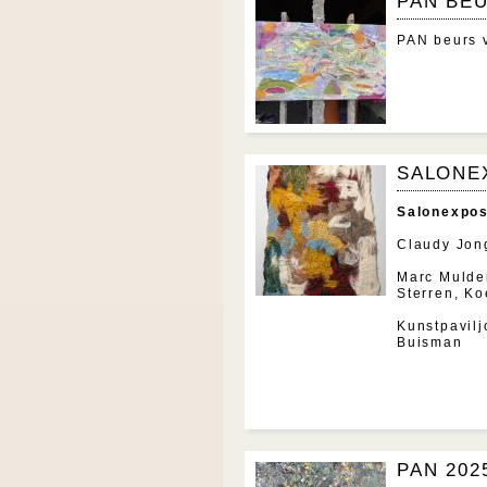
PAN BEU
PAN beurs 
SALONEX
Salonexpos
Claudy Jong
Marc Mulde
Sterren, Ko
Kunstpavilj
Buisman
PAN 202