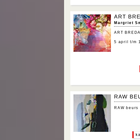
ART BR
Margriet S
ART BRED
5 april t/m
RAW BE
RAW beurs v
k