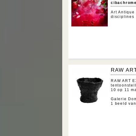
cibachrome
Art Antique
disciplines
RAW AR
RAW ART EX
tentoonstel
10 op 11 m
Galerie Dom
1 beeld va