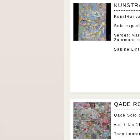
KUNSTR
KunstRai va
Solo exposi
Verder: Ma
Zuurmond s
Sabine Lint
QADE R
Qade Solo p
van 7 t/m 1
Toon Lauren