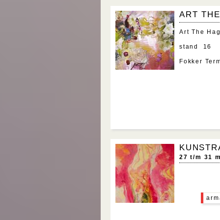
ART TH
Art The Hag
stand 16
Fokker Ter
KUNSTRA
27 t/m 31 
arm