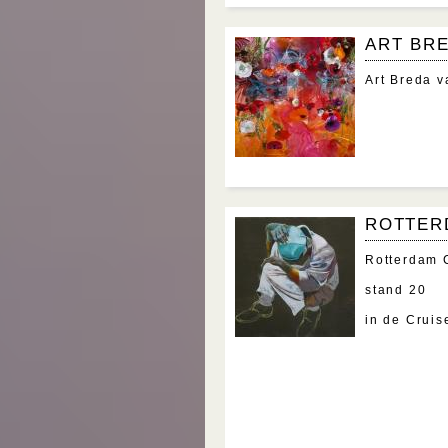
ART BR
Art Breda v
ROTTER
Rotterdam 
stand 20
in de Cruis