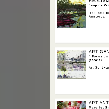
REALIS
Jaap de Vr
Realisme be
Amsterdam
ART GE
" Focus on
(foto's)
Art Gent v
ART AN
Margriet Sm