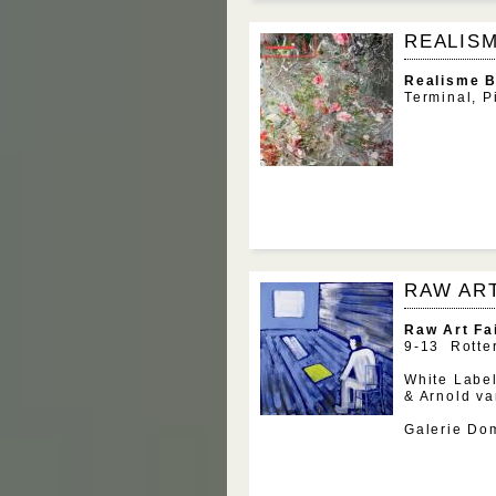
REALIS
Realisme 
Terminal, 
RAW ART
Raw Art F
9-13 Rotte
White Label
& Arnold va
Galerie Do