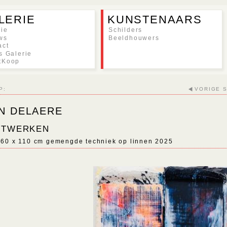
LERIE
KUNSTENAARS
rie
Schilders
ws
Beeldhouwers
act
s Galerie
tKoop
P:
VORIGE 
N DELAERE
STWERKEN
160 x 110 cm gemengde techniek op linnen
2025