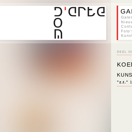
GA
Gale
Nieu
Cont
Foto'
Kuns
DEEL O
KOE
KUN
"z.t."