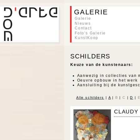
GALERIE
Galerie
Nieuws
Contact
Foto's Galerie
KunstKoop
SCHILDERS
Keuze van de kunstenaars:
Aanwezig in collecties van 
Oeuvre opbouw in het werk
Aansluiting bij de kunstges
Alle schilders
|
A
|
B
|
C
|
D
|
CLAUDY