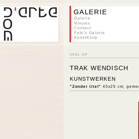
GALERIE
Galerie
Nieuws
Contact
Foto's Galerie
KunstKoop
DEEL OP:
TRAK WENDISCH
KUNSTWERKEN
"Zonder titel"
45x25 cm, geme